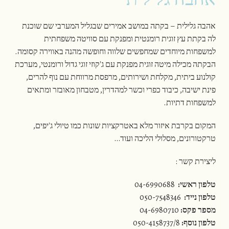
אהבה גלילית – בקתה במושב אמירים שבגליל המערבי שם שוכנת
לה בקתת עץ זוגית רומנטית ומפנקת עם סוויטה משפחתית
למשפחות מיוחדים שמחפשים שלווה וחופשה מהנה באווירה קסומה.
הבקתה מכילה מיטה זוגית מפנקת עם ג'קוזי זוגי גדול ורומנטי, מערכת
קולנוע ביתית, מקלחת ושירותים, מרפסת מרווחת עם נוף להרים,
פינת ישיבה, כיבוד כפרי וכשר למהדרין, מטבחון מאובזר ומתאים
למשפחות דתיות.
המקום בקרבת איזור מלא באטרקציות שונות כמו טיולי ג'יפים,
טרקטורונים, מסלולי הליכה ועוד…
ליצירת קשר :
טלפון ראשי:
04-6990688
טלפון נייד:
050-7548346
מספר פקס:
04-6980710
טלפון נוסף:
050-4158737/8