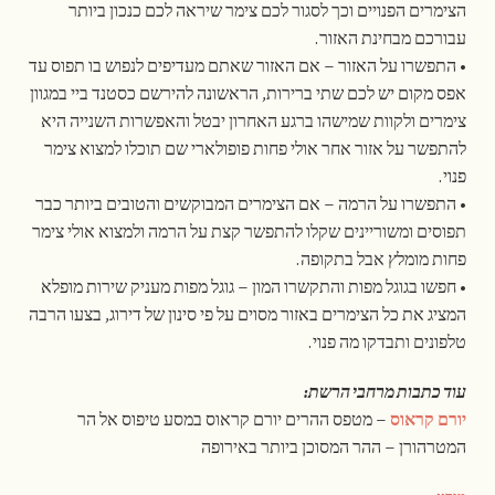
הצימרים הפנויים וכך לסגור לכם צימר שיראה לכם כנכון ביותר
עבורכם מבחינת האזור.
• התפשרו על האזור – אם האזור שאתם מעדיפים לנפוש בו תפוס עד
אפס מקום יש לכם שתי ברירות, הראשונה להירשם כסטנד ביי במגוון
צימרים ולקוות שמישהו ברגע האחרון יבטל והאפשרות השנייה היא
להתפשר על אזור אחר אולי פחות פופולארי שם תוכלו למצוא צימר
פנוי.
• התפשרו על הרמה – אם הצימרים המבוקשים והטובים ביותר כבר
תפוסים ומשוריינים שקלו להתפשר קצת על הרמה ולמצוא אולי צימר
פחות מומלץ אבל בתקופה.
• חפשו בגוגל מפות והתקשרו המון – גוגל מפות מעניק שירות מופלא
המציג את כל הצימרים באזור מסוים על פי סינון של דירוג, בצעו הרבה
טלפונים ותבדקו מה פנוי.
עוד כתבות מרחבי הרשת:
יורם קראוס
– מטפס ההרים יורם קראוס במסע טיפוס אל הר
המטרהורן – ההר המסוכן ביותר באירופה