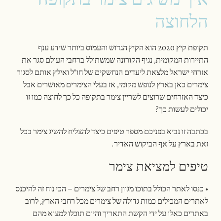
הלחוצה
תקופת קיץ 2020 הוא הקיץ הגדוש והעמוס ביותר שידע ענף
התיירות המקומית, נגיף הקורונה שמשתולל ברחבי העולם סגר את
אזרחי ישראל מלצאת ליעדים הנחשקים של חו"ל ואילץ אותם לסגור
צימרים כאן בארץ לנופש מקומי, אז בעלי הצימרים מאושרים אבל
כיצד האזרחים שרוצים לשריין צימר בתקופה כל כך לחוצה כמו זו
יכולים לעשות כך?
בכתבה זו נביא בפניכם מספר טיפים כיצד להצליח להשיג צימר בכל
זאת בארץ על אף הביקוש האדיר.
טיפים למציאת צימר
• כנסו לאתר הכולל בתוכו מגוון רחב של צימרים – הכי נוח זה להיכנס
לאתרים המכילים כמות גדולה של צימרים מכל רחבי הארץ, לרוב
באתרים כאלו על ידי הקשת התאריך והיום תוכלו למצוא מהם