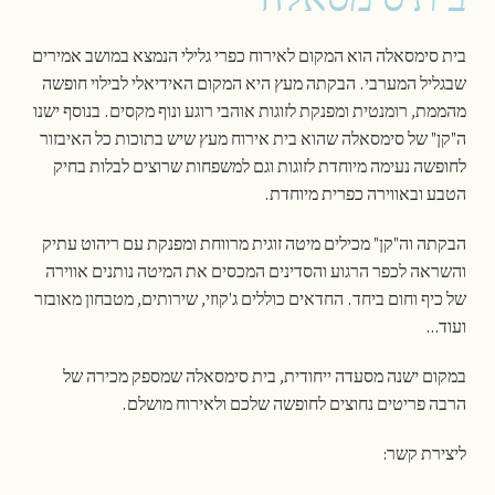
בית סימסאלה הוא המקום לאירוח כפרי גלילי הנמצא במושב אמירים
שבגליל המערבי. הבקתה מעץ היא המקום האידיאלי לבילוי חופשה
מהממת, רומנטית ומפנקת לזוגות אוהבי רוגע ונוף מקסים. בנוסף ישנו
ה"קן" של סימסאלה שהוא בית אירוח מעץ שיש בתוכות כל האיבזור
לחופשה נעימה מיוחדת לזוגות וגם למשפחות שרוצים לבלות בחיק
הטבע ובאווירה כפרית מיוחדת.
הבקתה וה"קן" מכילים מיטה זוגית מרווחת ומפנקת עם ריהוט עתיק
והשראה לכפר הרגוע והסדינים המכסים את המיטה נותנים אווירה
של כיף וחום ביחד. החדאים כוללים ג'קוזי, שירותים, מטבחון מאובזר
ועוד…
במקום ישנה מסעדה ייחודית, בית סימסאלה שמספק מכירה של
הרבה פריטים נחוצים לחופשה שלכם ולאירוח מושלם.
ליצירת קשר: