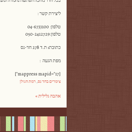
בכל חדר מחכה הפתעה נחמדה ונועזת
ליצירת קשר :
טלפון: 04-6733100
טלפון:050-2412729
כתובת
:
ת.ד 278 חד-נס
מפת הגעה :
[mappress mapid="17"]
צימרים בחד נס
,
רמת הגולן
אהבה גלילית
»
Post navigation