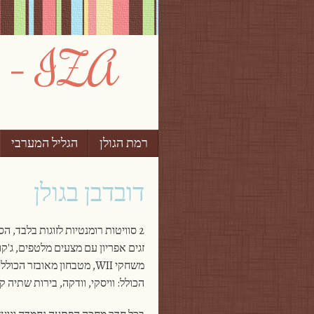
IZA – צימרים וחופשות בישראל
רמת הגולן
Skip to content
הגליל המערבי
תפריט
דובדבן בגולן
2 סוויטות רומנטיות לזוגות בלבד,
משחקי WII, מטבחון מאובזר
הכולל: וויסקי, וודקה, בירות שתיה ק