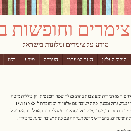
מידע על צימרים ומלונות בישראל
הגליל העליון
הנגב המערבי
הערבה
מידע
בלוג
 הסוויטות מאובזרות ומעוצבות בהתאם לחופשה רומנטית. הן כוללות מיטה
זגים אפריון עם מצעים מלטפים, ג'קוזי עגול, גדול ומפנק, פינת ישיבה עם טלוויזיה המחוברת ל-DVD+YES,
 הכולל: מכונת נספרסו,מקרר,מיקרוגל וקומקום חשמלי, פינת אוכל, בר אלכוהול
לה ופינוקים, בחצר יש מרפסת גדולה עם פינת ישיבה ופינת ברביקיו .