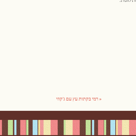
 לזוגות.
«
רמי בקתות עץ עם ג'קוזי