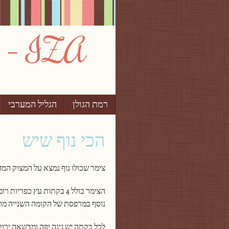
IZA – צימרים וחופשות בישראל
רמת הגולן
Skip to content
הגליל המערבי
תפריט
הכי נוף שיש
צימר שכולו נוף נמצא על המצוק המז
נוסף במרפסת של הקומה השנייה מול
לכל בקתה יש גינה יפה ומדשאה ירוק