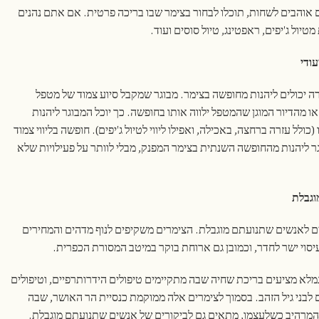
 אוהבים לשחות, תוכלו לבחור בצימר שבו בריכה פרטית. אם אתם נהנים
יול ג'יפים, ראפטינג, טיול סוסים ועוד.
עודי
זרה יכולים ליהנות מחופשה בצימר. מבוגר שמקבל סיוע צמוד של מטפל
ו מהדיור המוגן שהמטפל ילווה אותו בחופשה. כך יוכל המבוגר ליהנות
ולל עזרה ברחצה, באכילה, ואפילו ליווי לטיול ג'יפים). חופשה בליווי צמוד
ליהנות מהחופשה השנתית בצימר המפנק, מבלי לוותר על פעילויות שלא
וגבלת
ם לאנשים שתנועתם מוגבלת. הצימרים משקיפים לנוף מדהים והמחירים
 עיסוי ישר לחדר, וכמובן גם ארוחת בוקר במיטב המסורת הכפרית.
א מציעים בריכת שחיה שבה מתקיימים טיפולים הידרותרפיים, וטיפולים
בני גיל הזהב. בסמוך לצימרים אלה ממוקמת כנסיית הר האושר, שבה
המרהיב כשלעצמו, מתאים גם לביקורים של אנשים שתנועתם מוגבלת.