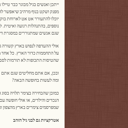
ייתכן ואנשים בגיל מבוגר כבר טייל
מפנק ושקט בנוף מרהיב שיאפשר לה
יוכלו להתעורר אט אט לארוחת בוקר ע
נוספים, בהתנהלות רגועה ואיטית. ל
שגם אנשים שמתגוררים במסגרת דיור
אולי ההעדפה לנפוש בארץ קשורה ג
על התחממות כדור הארץ. כל אחד מ
שהטיסות התכופות לא תורמות לסבי
ובכן, אם אתם מחליטים שגם אתם ר
ומה לעשות בחופשה הבאה?
כמובן שהבחירה בצימר תלויה בסוג 
הנכדים והילדים, או אולי חופשה ע
שמפרסמים צימרים בארץ מהצפון ועד
אטרקציות גם לבני גיל הזהב