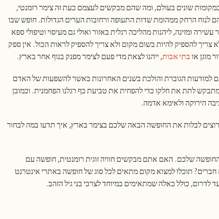
ו במקומות שונים בעולם, ומה שהם מבקשים לעצמם כעת זה צימר רומנטי,
ם לנוח הרחק ממהומת שדות התעופה ורחובות הערים הגדולות. חופש שבו
שירה ומזינה, ליהנות מהליכה רגלית באזור ואולי גם מעיסוי וטיפולי ספא
א צריך להספיק להיות בשום מקום ולא צריך להספיק לראות הכול. אין ספק
 מוגן או
בתי אבות
, ייהנו לצאת מדי פעם לצימר מפנק בנוף אחר בארץ.
ם למודעות הגוברת והולכת בשנים האחרונות באשר להשפעות של האדם
תבקש לתת את חלקו כדי להפחית את טביעת כף רגלנו הפחמנית. וכמובן
בה הירוקה ולאימא אדמה.
וצים לבלות את החופשה הבאה שלכם בצימר בארץ, איך תדעו במה לבחור
החופשה שלכם. האם אתם מבקשים חוויה זוגית רומנטית, חופשה עם
ם חברים? תוכלו למצוא מקום מתאים לכל סוג של חופשה באתרי אינטרנט
 לדרום, כולל כאלה שמתאימים במיוחד לצרכי בני גיל הזהב.