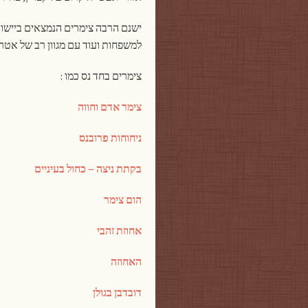
ישנם הרבה צימרים הנמצאים ביישוב
למשפחות ועוד עם מגוון רב של אטרקצ
צימרים בחד נס כמו :
צימר אדם וחווה
ניחוחות פרובנס
בקתת ניצה – כחול בעיניים
הום צימר
אחוזת זהבי
האחוזה
דובדבן בגולן