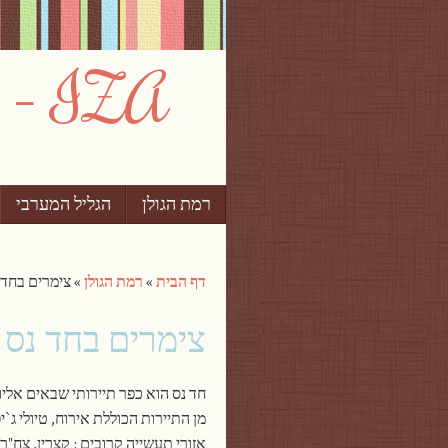
IZA – צימרים וחופשות בישראל
רמת הגולן
Skip to content
הגליל המערבי
תפריט
דף הבית
»
רמת הגולן
»
צימרים בחד 
צימרים בחד נס
חד נס הוא כפר תיירותי שבאים אלי
מן התיירות הכוללת אירוח, טיולי ג`יפ
אזורי תעשייה קרובים : קצרין, צח"ר,